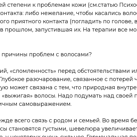
й степени к проблемам кожи (см.статью Психос
онтакта: либо нежелание, чтобы касались воло
го приятного контакта (погладить по голове, в
 в прошлом, запустившая их. На терапии все м
 причины проблем с волосами?
й, «сломленность» перед обстоятельствами и
 Глубокое разочарование, связанное с потерей 
ую может связана с тем, что природная внутр
, «выжигая» волосы. Надо подумать над своей
ничным самовыражением.
жде всего связь с родом и семьей. Во время 
осы становятся густыми, шевелюра увеличивае