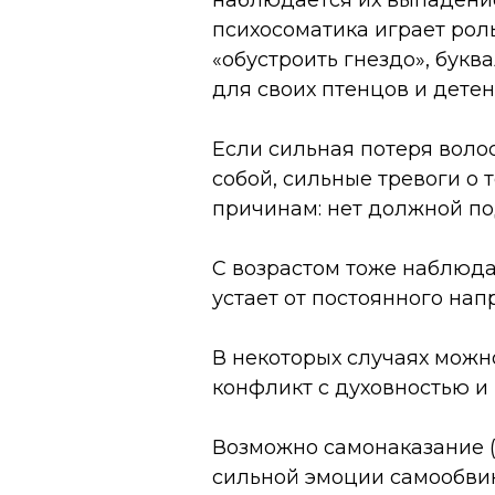
наблюдается их выпадение,
психосоматика играет роль
«обустроить гнездо», букв
для своих птенцов и дете
Если сильная потеря волос
собой, сильные тревоги о
причинам: нет должной по
С возрастом тоже наблюда
устает от постоянного нап
В некоторых случаях можн
конфликт с духовностью и
Возможно самонаказание (р
сильной эмоции самообвин