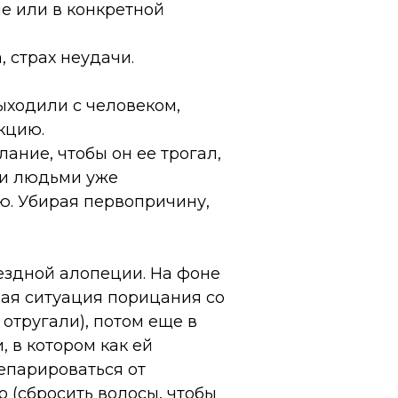
е или в конкретной
 страх неудачи.
ыходили с человеком,
кцию.
ание, чтобы он ее трогал,
ми людьми уже
ю. Убирая первопричину,
нездной алопеции. На фоне
ая ситуация порицания со
 отругали), потом еще в
 в котором как ей
сепарироваться от
о (сбросить волосы, чтобы