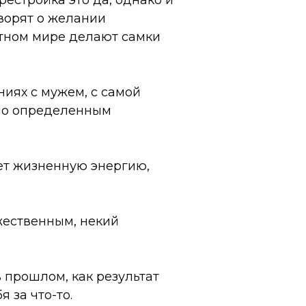
естройка это да, однако и
оворят о желании
вотном мире делают самки
ниях с мужем, с самой
 по определенным
ет жизненную энергию,
жественным, некий
в прошлом, как результат
 за что-то.