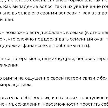
 у некоторых очень сильное. Гормональная пер
. Как выпадение волос, так и их увеличение г
ально выстлав его своими волосами, как в жи
нышей.
 – возможно есть дисбаланс в семье (в отноше
 том, что сложно поддерживать семейный очаг
ддержки, финансовые проблемы и т.п.).
ется потеря молодецких кудрей, человек теря
ряжения.
о выйти на ощущение своей потери связи с бо
 мирозданием.
вать на себе волосы) из-за своих проступков 
ения, сожаления, невозможности простить себя