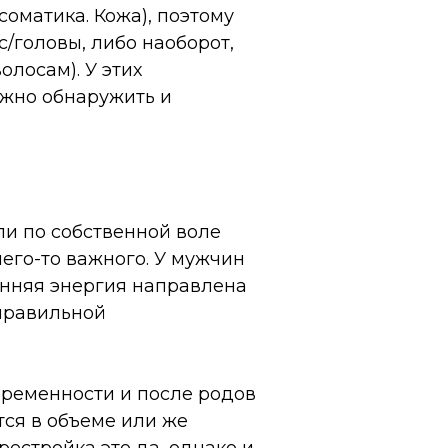
оматика. Кожа), поэтому
с/головы, либо наоборот,
олосам). У этих
ожно обнаружить и
ли по собственной воле
чего-то важного. У мужчин
енняя энергия направлена
 правильной
беременности и после родов
тся в объеме или же