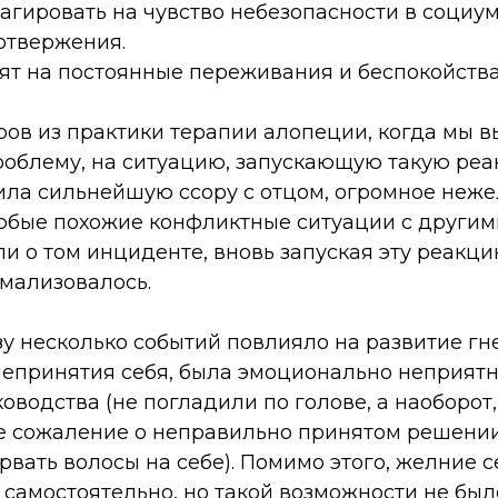
гировать на чувство небезопасности в социум
 отвержения.
ят на постоянные переживания и беспокойства,
ов из практики терапии алопеции, когда мы в
блему, на ситуацию, запускающую такую реа
ила сильнейшую ссору с отцом, огромное нежел
Любые похожие конфликтные ситуации с други
и о том инциденте, вновь запуская эту реакци
рмализовалось.
зу несколько событий повлияло на развитие г
епринятия себя, была эмоционально неприятн
оводства (не погладили по голове, а наоборот,
 сожаление о неправильно принятом решении,
(рвать волосы на себе). Помимо этого, желние 
 самостоятельно, но такой возможности не был